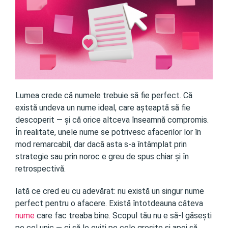
Lumea crede că numele trebuie să fie perfect. Că
există undeva un nume ideal, care așteaptă să fie
descoperit — și că orice altceva înseamnă compromis.
În realitate, unele nume se potrivesc afacerilor lor în
mod remarcabil, dar dacă asta s-a întâmplat prin
strategie sau prin noroc e greu de spus chiar și în
retrospectivă.
Iată ce cred eu cu adevărat: nu există un singur nume
perfect pentru o afacere. Există întotdeauna câteva
nume
care fac treaba bine. Scopul tău nu e să-l găsești
pe cel unic — ci să le eviți pe cele greșite și apoi să