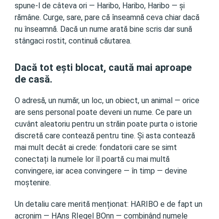
spune-l de câteva ori — Haribo, Haribo, Haribo — și
rămâne. Curge, sare, pare că înseamnă ceva chiar dacă
nu înseamnă. Dacă un nume arată bine scris dar sună
stângaci rostit, continuă căutarea.
Dacă tot ești blocat, caută mai aproape
de casă.
O adresă, un număr, un loc, un obiect, un animal — orice
are sens personal poate deveni un nume. Ce pare un
cuvânt aleatoriu pentru un străin poate purta o istorie
discretă care contează pentru tine. Și asta contează
mai mult decât ai crede: fondatorii care se simt
conectați la numele lor îl poartă cu mai multă
convingere, iar acea convingere — în timp — devine
moștenire.
Un detaliu care merită menționat: HARIBO e de fapt un
acronim — HAns RIegel BOnn — combinând numele