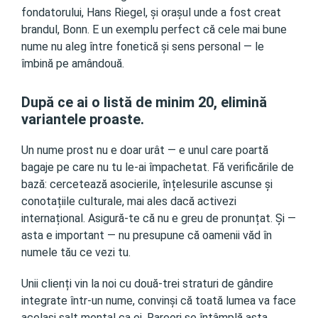
fondatorului, Hans Riegel, și orașul unde a fost creat
brandul, Bonn. E un exemplu perfect că cele mai bune
nume nu aleg între fonetică și sens personal — le
îmbină pe amândouă.
După ce ai o listă de minim 20, elimină
variantele proaste.
Un nume prost nu e doar urât — e unul care poartă
bagaje pe care nu tu le-ai împachetat. Fă verificările de
bază: cercetează asocierile, înțelesurile ascunse și
conotațiile culturale, mai ales dacă activezi
internațional. Asigură-te că nu e greu de pronunțat. Și —
asta e important — nu presupune că oamenii văd în
numele tău ce vezi tu.
Unii clienți vin la noi cu două-trei straturi de gândire
integrate într-un nume, convinși că toată lumea va face
același salt mental ca ei. Rareori se întâmplă asta.